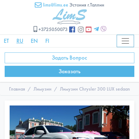
lims@lims.ee
Эстония г.Таллин
+3725050073
ET
RU
EN
FI
Задать Вопрос
Заказать
Главная
Лимузин
Лимузин Chrysler 300 LUX sedaan