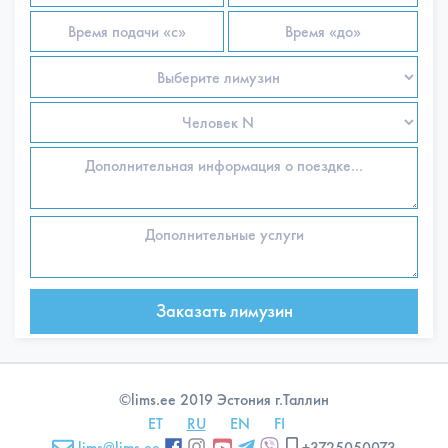
©lims.ee 2019 Эстония г.Таллин
ET
RU
EN
FI
lims@lims.ee
+3725050073