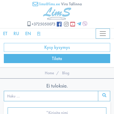
lims@lims.ee
Viro Tallinna
+3725050073
ET
RU
EN
FI
Kysy kysymys
Tilata
Home
Blog
Ei tuloksia.